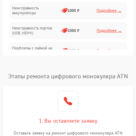
Неисправность
1000 ₽
Подробнее →
аккумулятора
Неисправность портов
1000 ₽
Подробнее →
(USB, HDMI)
Проблемы с пайкой на
1000 ₽
Подробнее →
плате
Неисправность
2800 ₽
Подробнее →
процессора
Этапы ремонта цифрового монокуляра ATN
Повреждение внутренних
500 ₽
Подробнее →
проводов
Неисправность Wi-
1500 ₽
Подробнее →
Fi/Bluetooth модуля
1. Вы оставляете заявку
Проблемы с калибровкой
1000 ₽
Подробнее →
Оставьте заявку на ремонт цифрового монокуляра ATN
изображения