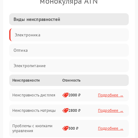
монокуляра ATN
Виды неисправностей
Электроника
Оптика
Электропитание
Неисправности
Стоимость
Видео
Неисправность дисплея
2000 ₽
Подробнее →
ПО
Неисправность матрицы
2800 ₽
Подробнее →
Управление
Проблемы с кнопками
Механические повреждения
500 ₽
Подробнее →
управления