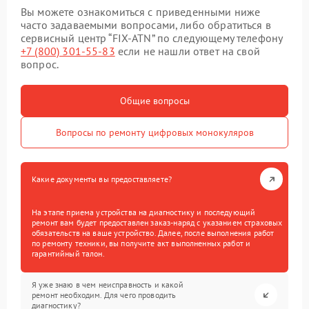
Вы можете ознакомиться с приведенными ниже
часто задаваемыми вопросами, либо обратиться в
сервисный центр “FIX-ATN” по следующему телефону
+7 (800) 301-55-83
если не нашли ответ на свой
вопрос.
Общие вопросы
Вопросы по ремонту цифровых монокуляров
Какие документы вы предоставляете?
На этапе приема устройства на диагностику и последующий
ремонт вам будет предоставлен заказ-наряд с указанием страховых
обязательств на ваше устройство. Далее, после выполнения работ
по ремонту техники, вы получите акт выполненных работ и
гарантийный талон.
Я уже знаю в чем неисправность и какой
ремонт необходим. Для чего проводить
диагностику?