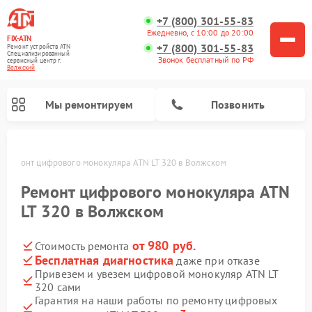
+7 (800) 301-55-83
Ежедневно, с 10:00 до 20:00
FIX-ATN
+7 (800) 301-55-83
Ремонт устройств ATN
Специализированный
Звонок бесплатный по РФ
cервисный центр г.
Волжский
Мы ремонтируем
Позвонить
м
Ремонт цифрового монокуляра ATN LT 320 в Волжском
Ремонт цифрового монокуляра ATN
LT 320 в Волжском
от 980 руб.
Стоимость ремонта
Ремонт тепловизионных прицелов ATN
Ремонт оптических прицелов ATN
Ремонт цифровых биноклей ATN
Ремонт прицелов ночного видения ATN
Бесплатная диагностика
даже при отказе
Привезем и увезем цифровой монокуляр ATN LT
320 сами
Гарантия на наши работы по ремонту цифровых