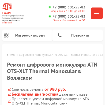
+7 (800) 301-55-83
Ежедневно, с 10:00 до 20:00
FIX-ATN
+7 (800) 301-55-83
Ремонт устройств ATN
Специализированный
Звонок бесплатный по РФ
cервисный центр г.
Волжский
Мы ремонтируем
Позвонить
жском
Ремонт цифрового монокуляра ATN OTS‑XLT Thermal Monocular в Вол
Ремонт цифрового монокуляра ATN
OTS‑XLT Thermal Monocular в
Волжском
Ремонт тепловизионных прицелов ATN
Ремонт оптических прицелов ATN
Ремонт цифровых биноклей ATN
Ремонт прицелов ночного видения ATN
от 980 руб.
Стоимость ремонта
Бесплатная диагностика
даже при отказе
Привезем и увезем цифровой монокуляр ATN
OTS‑XLT Thermal Monocular сами