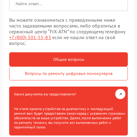
Вы можете ознакомиться с приведенными ниже
часто задаваемыми вопросами, либо обратиться в
сервисный центр “FIX-ATN” по следующему телефону
+7 (800) 301-55-83
если не нашли ответ на свой
вопрос.
Общие вопросы
Вопросы по ремонту цифровых монокуляров
Какие документы вы предоставляете?
На этапе приема устройства на диагностику и последующий
ремонт вам будет предоставлен заказ-наряд с указанием страховых
обязательств на ваше устройство. Далее, после выполнения работ
по ремонту техники, вы получите акт выполненных работ и
гарантийный талон.