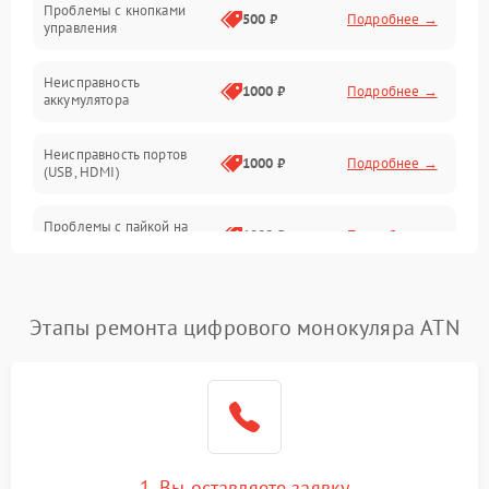
Проблемы с кнопками
Механические повреждения
500 ₽
Подробнее →
управления
Неисправность
1000 ₽
Подробнее →
аккумулятора
Неисправность портов
1000 ₽
Подробнее →
(USB, HDMI)
Проблемы с пайкой на
1000 ₽
Подробнее →
плате
Неисправность
2800 ₽
Подробнее →
процессора
Этапы ремонта цифрового монокуляра ATN
Повреждение внутренних
500 ₽
Подробнее →
проводов
Неисправность Wi-
1500 ₽
Подробнее →
Fi/Bluetooth модуля
1. Вы оставляете заявку