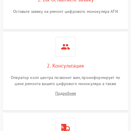
Проблемы с калибровкой
1000 ₽
Подробнее →
Оставьте заявку на ремонт цифрового монокуляра ATN
изображения
Неисправность разъемов
500 ₽
Подробнее →
(MicroSD, AV)
Неисправность системы
2000 ₽
Подробнее →
стабилизации
Проблемы с заземлением
2. Консультация
1000 ₽
Подробнее →
Оператор колл центра позвонит вам, проинформирует по
Повреждение печатной
2800 ₽
Подробнее →
цене ремонта вашего цифрового монокуляра а также
платы
ответит на все ваши вопросы.
Подробнее
Неисправность кнопок
500 ₽
Подробнее →
управления