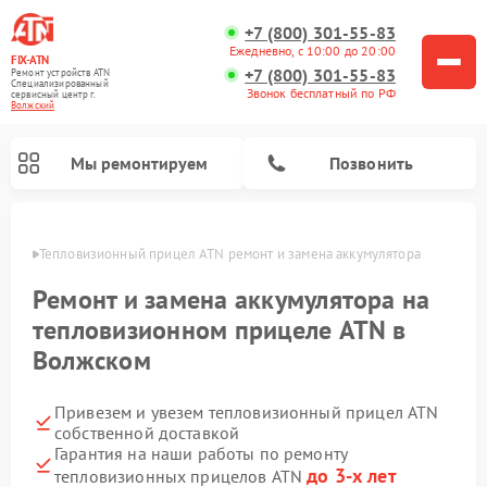
+7 (800) 301-55-83
Ежедневно, с 10:00 до 20:00
FIX-ATN
+7 (800) 301-55-83
Ремонт устройств ATN
Специализированный
Звонок бесплатный по РФ
cервисный центр г.
Волжский
Мы ремонтируем
Позвонить
жском
Тепловизионный прицел ATN ремонт и замена аккумулятора 
Ремонт и замена аккумулятора на
тепловизионном прицеле ATN в
Волжском
Ремонт оптических прицелов ATN
Ремонт цифровых биноклей ATN
Ремонт цифровых монокуляров ATN
Ремонт прицелов ночного видения ATN
Привезем и увезем тепловизионный прицел ATN
собственной доставкой
Гарантия на наши работы по ремонту
до 3-х лет
тепловизионных прицелов ATN