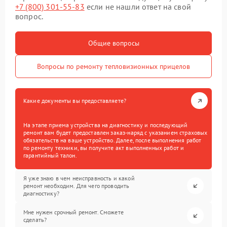
+7 (800) 301-55-83
если не нашли ответ на свой
вопрос.
Общие вопросы
Вопросы по ремонту тепловизионных прицелов
Какие документы вы предоставляете?
На этапе приема устройства на диагностику и последующий
ремонт вам будет предоставлен заказ-наряд с указанием страховых
обязательств на ваше устройство. Далее, после выполнения работ
по ремонту техники, вы получите акт выполненных работ и
гарантийный талон.
Я уже знаю в чем неисправность и какой
ремонт необходим. Для чего проводить
диагностику?
Мне нужен срочный ремонт. Сможете
сделать?