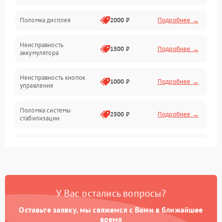
Юстировка
Поломка дисплея
2000 ₽
Подробнее →
Механические повреждения
Неисправность
1500 ₽
Подробнее →
аккумулятора
Оптика
Неисправность кнопок
1000 ₽
Подробнее →
управления
Поломка системы
2500 ₽
Подробнее →
стабилизации
Повреждение системы
2500 ₽
Подробнее →
записи
Неисправность системы
1500 ₽
Подробнее →
Wi-Fi
У Вас остались вопросы?
Поломка системы GPS
2000 ₽
Подробнее →
Оставьте заявку, мы свяжемся с Вами в ближайшее
время