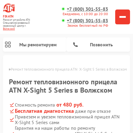
+7 (800) 301-55-83
Ежедневно, с 10:00 до 20:00
FIX-ATN
+7 (800) 301-55-83
Ремонт устройств ATN
Специализированный
Звонок бесплатный по РФ
cервисный центр г.
Волжский
Мы ремонтируем
Позвонить
жском
Ремонт тепловизионного прицела ATN  X‑Sight 5 Series в Волжском
Ремонт тепловизионного прицела
ATN X‑Sight 5 Series в Волжском
от 480 руб.
Стоимость ремонта
Ремонт оптических прицелов ATN
Ремонт цифровых биноклей ATN
Ремонт цифровых монокуляров ATN
Ремонт прицелов ночного видения ATN
Бесплатная диагностика
даже при отказе
Привезем и увезем тепловизионный прицел ATN
X‑Sight 5 Series сами
Гарантия на наши работы по ремонту