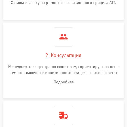
Оставьте заявку на ремонт тепловизионного прицела ATN
автоматического
1500 ₽
Подробнее →
отключения
Поломка системы защиты
1500 ₽
Подробнее →
от короткого замыкания
Повреждение системы
1500 ₽
Подробнее →
защиты от перегрева
2. Консультация
Неисправность системы
защиты от
1500 ₽
Подробнее →
Менеджер колл центра позвонит вам, сориентирует по цене
перенапряжения
ремонта вашего тепловизионного прицела а также ответит
на все ваши вопросы.
Подробнее
Неисправность системы
1500 ₽
Подробнее →
защиты от замыкания
Неисправность системы
1500 ₽
Подробнее →
защиты от перегрева
Поломка системы защиты
1500 ₽
Подробнее →
от перенапряжения