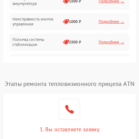
1500 ₽
Подробнее →
аккумулятора
Оптика
Неисправность кнопок
1000 ₽
Подробнее →
управления
Поломка системы
2500 ₽
Подробнее →
стабилизации
Повреждение системы
2500 ₽
Подробнее →
записи
Неисправность системы
Этапы ремонта тепловизионного прицела ATN
1500 ₽
Подробнее →
Wi-Fi
Поломка системы GPS
2000 ₽
Подробнее →
Повреждение системы
1500 ₽
Подробнее →
защиты от перегрузок
1. Вы оставляете заявку
Неисправность системы