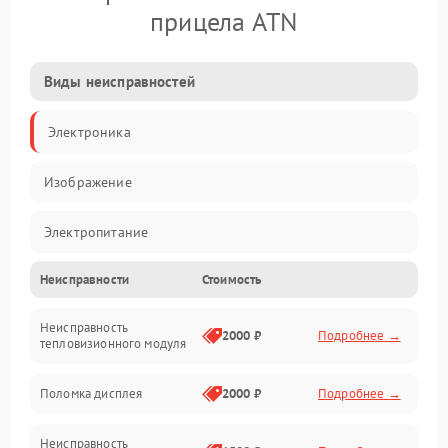
прицела ATN
Виды неисправностей
Электроника
Изображение
Электропитание
Неисправности
Стоимость
Измерения
Неисправность
Матрица
2000 ₽
Подробнее →
тепловизионного модуля
Юстировка
Поломка дисплея
2000 ₽
Подробнее →
Механические повреждения
Неисправность