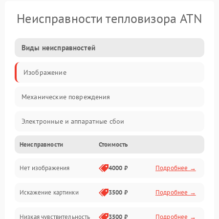
Неисправности тепловизора ATN
Виды неисправностей
Изображение
Механические повреждения
Электронные и аппаратные сбои
Неисправности
Стоимость
Неисправности сенсора и оптики
Нет изображения
4000 ₽
Подробнее →
Программные ошибки
Искажение картинки
3500 ₽
Подробнее →
Электропитание
Низкая чувствительность
3500 ₽
Подробнее →