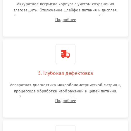
Аккуратное вскрытие корпуса с учетом сохранения
влагозащиты. Отключение шлейфов питания и дисплея.
Очистка внутренних плат от окислов и пыли. Бережная
Подробнее
обработка германиевого объектива специализированными
растворами.
3. Глубокая дефектовка
Аппаратная диагностика микроболометрической матрицы,
процессора обработки изображений и цепей питания.
Проверка целостности шлейфов, модуля памяти и
Подробнее
интерфейсов связи. Выявление сгоревших SMD-компонентов
на плате.