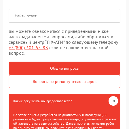
Вы можете ознакомиться с приведенными ниже
часто задаваемыми вопросами, либо обратиться в
сервисный центр “FIX-ATN” по следующему телефону
+7 (800) 301-55-83
если не нашли ответ на свой
вопрос.
Общие вопросы
Вопросы по ремонту тепловизоров
Какие документы вы предоставляете?
На этапе приема устройства на диагностику и последующий
ремонт вам будет предоставлен заказ-наряд с указанием страховых
обязательств на ваше устройство. Далее, после выполнения работ
по ремонту техники, вы получите акт выполненных работ и