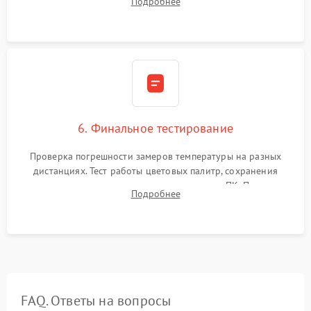
Подробнее
абсолютно черному телу для точного измерения температур.
6. Финальное тестирование
Проверка погрешности замеров температуры на разных
дистанциях. Тест работы цветовых палитр, сохранения
термограмм в память и передачи данных на ПК. Проверка
Подробнее
автономности работы и итоговый контроль качества.
FAQ. Ответы на вопросы