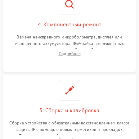
4. Компонентный ремонт
Замена неисправного микроболометра, дисплея или
изношенного аккумулятора. BGA-пайка поврежденных
контроллеров на материнской плате. Восстановление
Подробнее
разъемов и кнопок, замена поврежденных элементов
корпуса.
5. Сборка и калибровка
Сборка устройства с обязательным восстановлением класса
защиты IP с помощью новых герметиков и прокладок.
Программная калибровка матрицы по эталонному