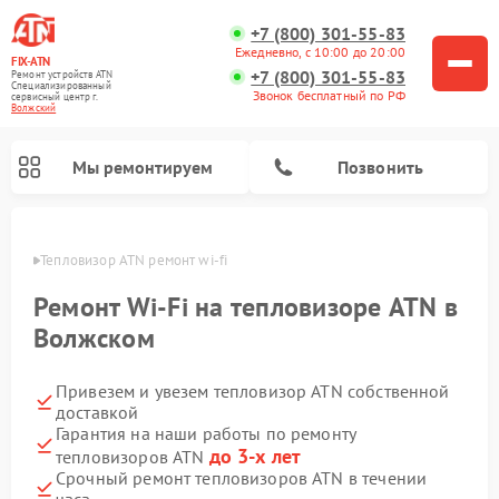
+7 (800) 301-55-83
Ежедневно, с 10:00 до 20:00
FIX-ATN
+7 (800) 301-55-83
Ремонт устройств ATN
Специализированный
Звонок бесплатный по РФ
cервисный центр г.
Волжский
Мы ремонтируем
Позвонить
жском
Тепловизор ATN ремонт wi-fi
Ремонт Wi-Fi на тепловизоре ATN в
Волжском
Привезем и увезем тепловизор ATN собственной
Ремонт прицелов ночного видения ATN
Ремонт оптических прицелов ATN
Ремонт цифровых монокуляров ATN
Ремонт тепловизионных прицелов ATN
Ремонт цифровых биноклей ATN
доставкой
Гарантия на наши работы по ремонту
до 3-х лет
тепловизоров ATN
Срочный ремонт тепловизоров ATN в течении