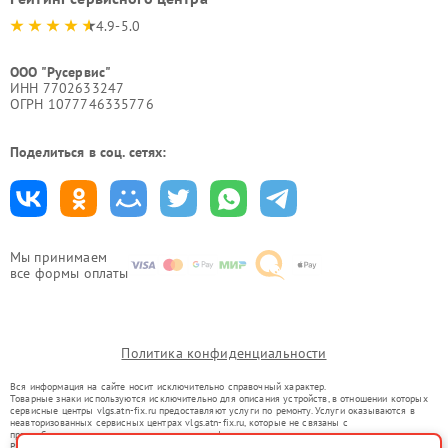
4.9-5.0
ООО "Русервис"
ИНН 7702633247
ОГРН 1077746335776
Поделиться в соц. сетях:
Мы принимаем
все формы оплаты
Политика конфиденциальности
Вся информация на сайте носит исключительно справочный характер.
Товарные знаки используются исключительно для описания устройств, в отношении которых
сервисные центры vlgs.atn-fix.ru предоставляют услуги по ремонту. Услуги оказываются в
неавторизованных сервисных центрах vlgs.atn-fix.ru, которые не связаны с
правообладателями товарных знаков или их официальными представителями.
Ремонт осуществляется для устройств, уже введенных в гражданский оборот в соответствии