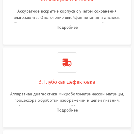
Аккуратное вскрытие корпуса с учетом сохранения
влагозащиты. Отключение шлейфов питания и дисплея.
Очистка внутренних плат от окислов и пыли. Бережная
Подробнее
обработка германиевого объектива специализированными
растворами.
3. Глубокая дефектовка
Аппаратная диагностика микроболометрической матрицы,
процессора обработки изображений и цепей питания.
Проверка целостности шлейфов, модуля памяти и
Подробнее
интерфейсов связи. Выявление сгоревших SMD-компонентов
на плате.