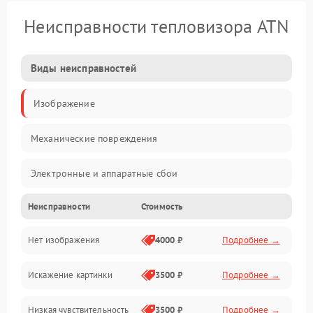
Неисправности тепловизора ATN
Виды неисправностей
Изображение
Механические повреждения
Электронные и аппаратные сбои
Неисправности
Стоимость
Неисправности сенсора и оптики
Нет изображения
4000 ₽
Подробнее →
Программные ошибки
Искажение картинки
3500 ₽
Подробнее →
Электропитание
Низкая чувствительность
3500 ₽
Подробнее →