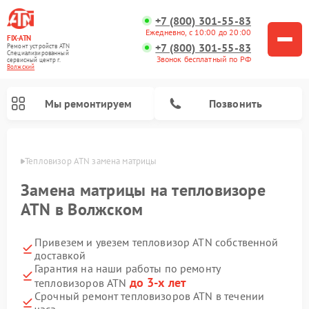
+7 (800) 301-55-83
Ежедневно, с 10:00 до 20:00
FIX-ATN
+7 (800) 301-55-83
Ремонт устройств ATN
Специализированный
Звонок бесплатный по РФ
cервисный центр г.
Волжский
Мы ремонтируем
Позвонить
жском
Тепловизор ATN замена матрицы
Замена матрицы на тепловизоре
ATN в Волжском
Привезем и увезем тепловизор ATN собственной
Ремонт прицелов ночного видения ATN
Ремонт оптических прицелов ATN
Ремонт цифровых монокуляров ATN
Ремонт тепловизионных прицелов ATN
Ремонт цифровых биноклей ATN
доставкой
Гарантия на наши работы по ремонту
до 3-х лет
тепловизоров ATN
Срочный ремонт тепловизоров ATN в течении