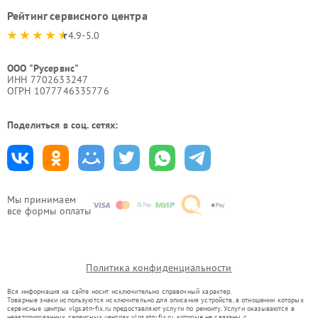
Рейтинг сервисного центра
4.9-5.0
ООО "Русервис"
ИНН 7702633247
ОГРН 1077746335776
Поделиться в соц. сетях:
Мы принимаем
все формы оплаты
Политика конфиденциальности
Вся информация на сайте носит исключительно справочный характер.
Товарные знаки используются исключительно для описания устройств, в отношении которых
сервисные центры vlgs.atn-fix.ru предоставляют услуги по ремонту. Услуги оказываются в
неавторизованных сервисных центрах vlgs.atn-fix.ru, которые не связаны с