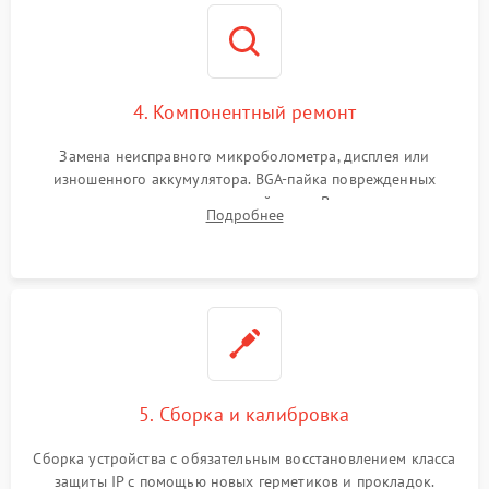
4. Компонентный ремонт
Замена неисправного микроболометра, дисплея или
изношенного аккумулятора. BGA-пайка поврежденных
контроллеров на материнской плате. Восстановление
Подробнее
разъемов и кнопок, замена поврежденных элементов
корпуса.
5. Сборка и калибровка
Сборка устройства с обязательным восстановлением класса
защиты IP с помощью новых герметиков и прокладок.