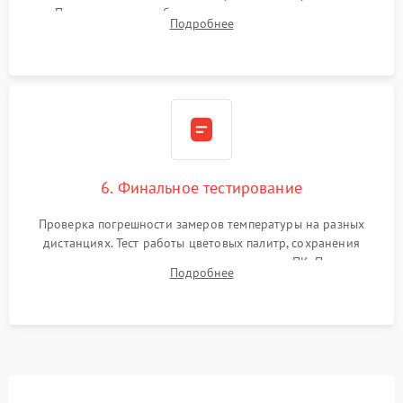
Программная калибровка матрицы по эталонному
Подробнее
абсолютно черному телу для точного измерения температур.
6. Финальное тестирование
Проверка погрешности замеров температуры на разных
дистанциях. Тест работы цветовых палитр, сохранения
термограмм в память и передачи данных на ПК. Проверка
Подробнее
автономности работы и итоговый контроль качества.